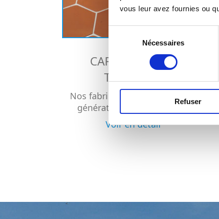
vous leur avez fournies ou qu'
Sélection
Nécessaires
du
consentement
CARRELAGES ET
TOMETTES
Nos fabrications artisanales. 7
Refuser
générations de savoir-faire
Voir en détail