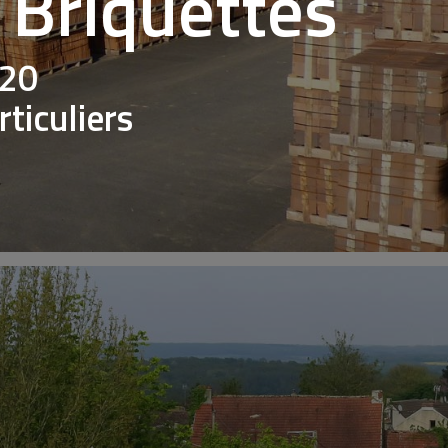
- Briquettes
820
ticuliers