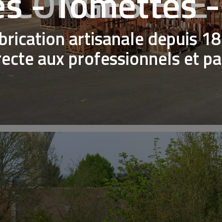
es - Tomettes 
CONGES ETE
brication artisanale depuis 1
recte aux professionnels et par